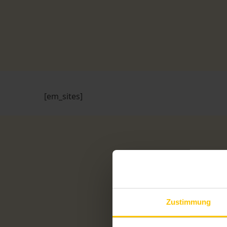
[em_sites]
Zustimmung