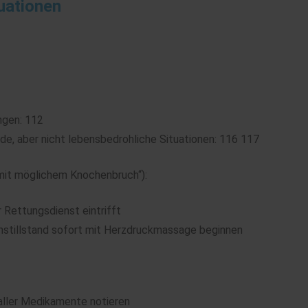
tuationen
ngen: 112
nde, aber nicht lebensbedrohliche Situationen: 116 117
 mit möglichem Knochenbruch“):
 Rettungsdienst eintrifft
stillstand sofort mit Herzdruckmassage beginnen
aller Medikamente notieren