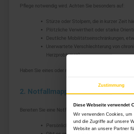
Pflege notwendig wird. Achten Sie besonders auf:
Stürze oder Stolpern, die in kurzer Zeit hä
Plötzliche Verwirrtheit oder starke Orient
Deutliche Mobilitätseinschränkungen, etwa
Unerwartete Verschlechterung von chroni
Herzproblemen)
Haben Sie eines oder mehrere dieser Symptome beobacht
Zustimmung
2. Notfallmappe & Checkliste fürs
Diese Webseite verwendet 
Bereiten Sie eine Notfallmappe vor – essentiell für je
Wir verwenden Cookies, um I
und die Zugriffe auf unsere 
Persönliche Daten des Pflegebedürftige
Website an unsere Partner fü
Gibt es eine Notfalldose? Wenn ja, ist kla