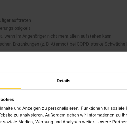
ufiger auftreten
ierungslosigkeit
, wenn Ihr Angehöriger nicht mehr allein aufstehen kann
schen Erkrankungen (z. B. Atemnot bei COPD, starke Schwäche 
et, sollten Sie sich ärztlich beraten lassen und zügig handeln
Details
 Haus vorbereiten
Cookies
de akute Pflegesituation im Saarland:
nhalte und Anzeigen zu personalisieren, Funktionen für soziale
Website zu analysieren. Außerdem geben wir Informationen zu I
n (Name, Geburtsdatum, Adresse)
r soziale Medien, Werbung und Analysen weiter. Unsere Partner
r erkennbar wo diese ist? Weitere Infos dazu finden sie
hier
.